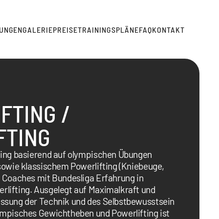
TUNGEN
GALERIE
PREISE
TRAININGSPLÄNE
FAQ
KONTAKT
FTING / 
FTING
ning basierend auf olympischen Übungen 
sowie klassischem Powerlifting (Kniebeuge, 
 Coaches mit Bundesliga Erfahrung in 
lifting. Ausgelegt auf Maximalkraft und 
ssung der Technik und des Selbstbewusstsein 
ympisches Gewichtheben und Powerlifting ist 