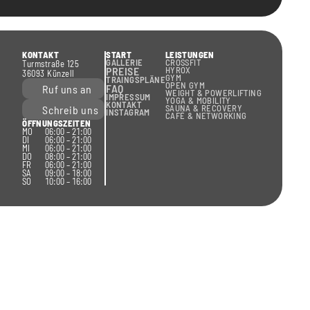
KONTAKT
START
LEISTUNGEN
GALLERIE
CROSSFIT
Turmstraße 125
PREISE
HYROX
36093 Künzell
GYM
TRAINGSPLÄNE
OPEN GYM
FAQ
Ruf uns an
WEIGHT & POWERLIFTING
IMPRESSUM
YOGA & MOBILITY
KONTAKT
SAUNA & RECOVERY
Schreib uns
INSTAGRAM
CAFÉ & NETWORKING
ÖFFNUNGSZEITEN
MO
06:00 – 21:00
DI
06:00 – 21:00
MI
06:00 – 21:00
DO
08:00 – 21:00
FR
06:00 – 21:00
SA
09:00 – 18:00
SO
10:00 – 16:00