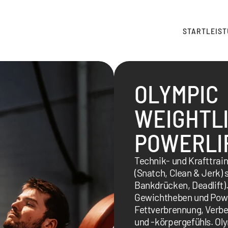
START
LEIS
OLYMPIC
WEIGHTLI
POWERLI
Technik- und Krafttrai
(Snatch, Clean & Jerk) 
Bankdrücken, Deadlift).
Gewichtheben und Power
Fettverbrennung, Verbe
und -körpergefühls. Ol