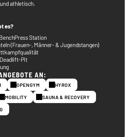
 und athletisch.
bt es?
 BenchPress Station
teln (Frauen-, Männer- & Jugendstangen)
ttkampfqualität
Deadlift-Pit
tung
 ANGEBOTE AN:
M
OPENGYM
HYROX
MOBILITY
SAUNA & RECOVERY
NG