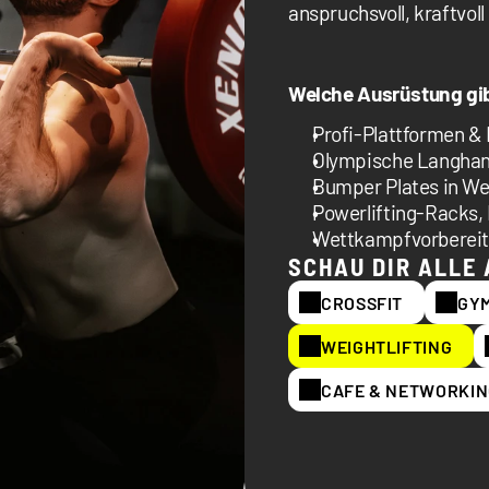
anspruchsvoll, kraftvoll
Welche Ausrüstung gi
Profi-Plattformen &
Olympische Langhan
Bumper Plates in We
Powerlifting-Racks, 
Wettkampfvorberei
SCHAU DIR ALLE
CROSSFIT
GY
WEIGHTLIFTING
CAFE & NETWORKI